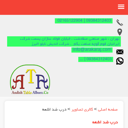
09384312403 | 02165122904
تهران ، شهر صنعتی صفادشت ، خیابان فولاد سازان بسمت شرکت
ایرانیان فوم کوچه صنعت یکم . شرکت اندیش تابلو البرز
info@arakaraj.com
09384312403 | ...
صفحه اصلی
>
گالري تصاوير
> درب ضد اشعه
درب ضد اشعه