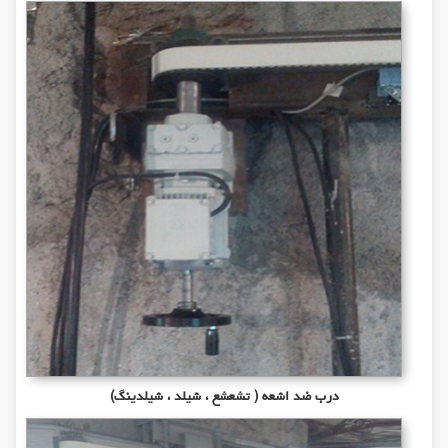
درب ضد اشعه ( تشعشع ، شیلد ، شیلدینگ)