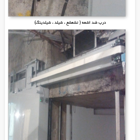
درب ضد اشعه ( تشعشع ، شیلد ، شیلدینگ)