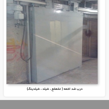
درب ضد اشعه ( تشعشع ، شیلد ، شیلدینگ)