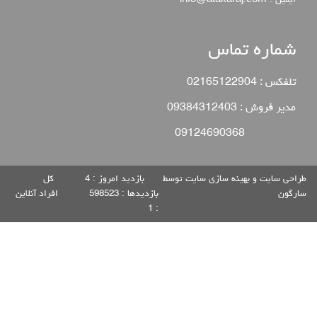
ایمیل : info@atakaraj.com
شماره تماس
تلفکس : 02165122904
مدیر فروش : 09384312403
09124690368
طراحی سایت
و
بهینه سازی سایت
توسط
بازدید امروز :
4
كل
سارگون
بازديدها :
598523
افراد آنلاين
1
: