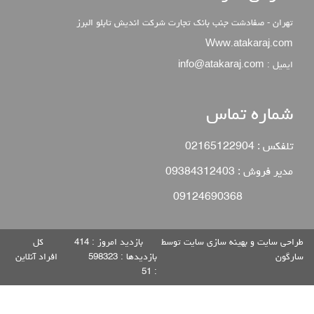
تهران - صفادشت جنب بانک تجارت شرکت اندیش تابلو البرز
Www.atakaraj.com
ایمیل : info@atakaraj.com
شماره تماس
تلفکس : 02165122904
مدیر فروش : 09384312403
09124690368
طراحی سایت
و
بهینه سازی سایت
توسط
بازدید امروز :
414
كل
سارگون
بازديدها :
598323
افراد آنلاين
51
: