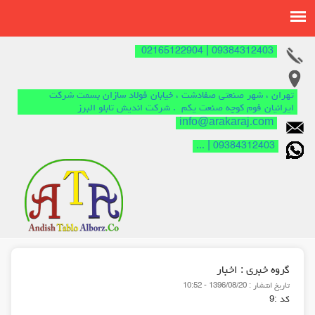
09384312403 | 02165122904
تهران ، شهر صنعتی صفادشت ، خیابان فولاد سازان بسمت شرکت
ایرانیان فوم کوچه صنعت یکم . شرکت اندیش تابلو البرز
info@arakaraj.com
09384312403 | ...
گروه خبري :
اخبار
تاريخ انتشار :
1396/08/20 - 10:52
كد :
9