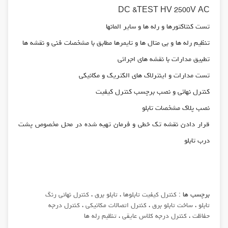
DC &TEST HV 2500V AC
تست كنتاكتورها و رله ها و ساير المانها
تنظيم رله ها و بي متال ها و تايمرها مطابق با مشخصات فني و نقشه ها
تطبيق مدارات با نقشه هاي اجرائي
تست مدارات و اينترلاك هاي الكتريك و مكانيكي
كنترل نهائي و نصب برچسب كنترل كيفيت
نصب پلاك مشخصات تابلو
قرار دادن نقشه تك خطي و فرمان تهيه شده در محل مخصوص پشت
درب تابلو
برچسب ها :
كنترل كيفيت تابلوها
،
تابلو برق
،
كنترل نهائي رنگ
تابلو
،
ساخت تابلو برق
،
كنترل اتصالات مكانيكي
،
كنترل درجه
حفاظت
،
كنترل درجه كلاس عايقي
،
تنظيم رله ها