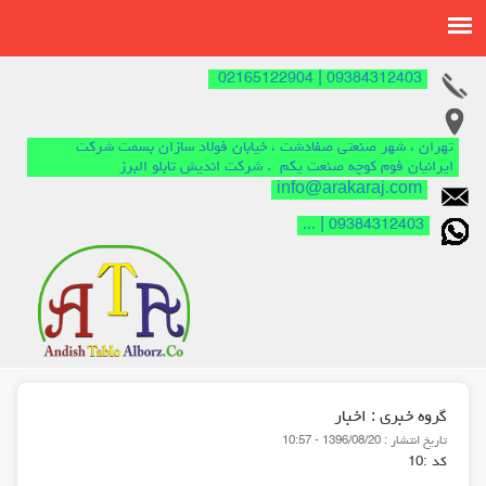
09384312403 | 02165122904
تهران ، شهر صنعتی صفادشت ، خیابان فولاد سازان بسمت شرکت
ایرانیان فوم کوچه صنعت یکم . شرکت اندیش تابلو البرز
info@arakaraj.com
09384312403 | ...
گروه خبري :
اخبار
تاريخ انتشار :
1396/08/20 - 10:57
كد :
10