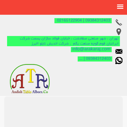
09384312403 | 02165122904
تهران ، شهر صنعتی صفادشت ، خیابان فولاد سازان بسمت شرکت
ایرانیان فوم کوچه صنعت یکم . شرکت اندیش تابلو البرز
info@arakaraj.com
09384312403 | ...